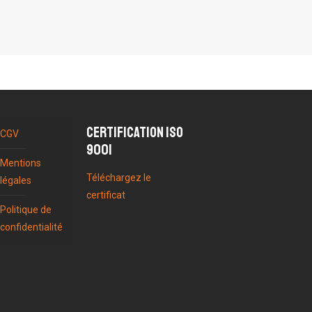
Certification ISO
CGV
9001
Mentions
Téléchargez le
légales
certificat
Politique de
confidentialité