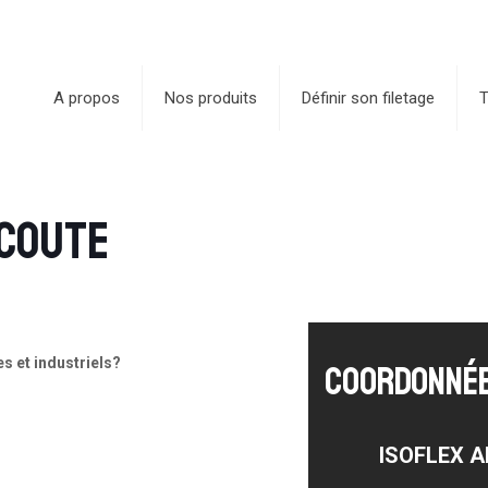
A propos
Nos produits
Définir son filetage
T
écoute
s et industriels?
COORDONNÉ
ISOFLEX 