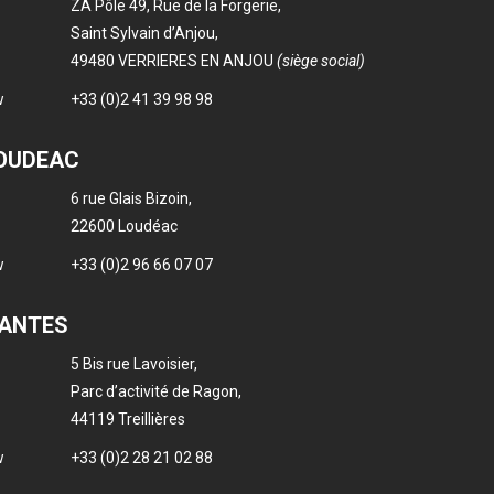
ZA Pôle 49, Rue de la Forgerie,
Saint Sylvain d’Anjou,
49480 VERRIERES EN ANJOU
(siège social)
+33 (0)2 41 39 98 98
LOUDEAC
6 rue Glais Bizoin,
22600 Loudéac
+33 (0)
2 96 66 07 07
NANTES
5 Bis rue Lavoisier,
Parc d’activité de Ragon,
44119 Treillières
+33 (0)
2 28 21 02 88