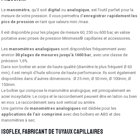
Le
manomètre
, qu’il soit
digital
ou
analogique
, est l’outil parfait pour la
mesure de votre pression. Il vous permettra d’
enregistrer rapidement les
pics de pression
en tant que valeurs mini /maxi.
Il est disponible pour les plages de mesure 60, 250 ou 600 bar, en valise
portative avec prises de pression Minimess® capillaires et accessoires.
Les
manomètres analogiques
sont disponibles fréquemment avec
environ
30 plages de mesures jusqu’à 1600 bar
, avec une classe de
précision 1,6%.
Dans son boitier en acier de haute qualité (diamètre le plus fréquent Ø 63
mm), il est rempli d’huile silicone de haute performance. Ils sont également
disponibles dans d’autres dimensions : Ø 25 mm, Ø 50 mm, Ø 100mm, Ø
150mm.
Le boîtier qui compose le manomètre analogique, est principalement en
acier inoxydable. Le corps et le raccordement peuvent être en laiton ou bien
en inox. Le raccordement sera soit vertical ou arrière.
Une gamme de
manomètres analogiques
est dédiée pour les
applications de l’air comprimé
avec des boîtiers en ABS et des
manomètres à sec.
Isoflex, fabricant de tuyaux capillaires