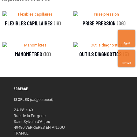
Flexibles capillaires
(19)
Prise pression
(36)
Appel
Manomètres
(10)
Outils diagnostics
(5)
Contact
Adresse
ISOFLEX
(siège social)
ZA Pôle 49
Rue de la Forgerie
Saint Sylvain d’Anjou
49480 VERRIERES EN ANJOU
FRANCE