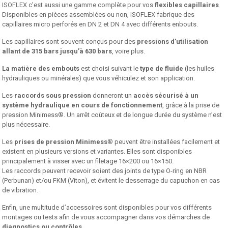
ISOFLEX c’est aussi une gamme complète pour vos
flexibles capillaires
Disponibles en pièces assemblées ou non, ISOFLEX fabrique des
capillaires micro perforés en DN 2 et DN 4 avec différents enbouts.
Les capillaires sont souvent conçus pour des
pressions d’utilisation
allant de 315 bars jusqu’à 630 bars
, voire plus.
La matière des embouts
est choisi suivant le
type de fluide
(les huiles
hydrauliques ou minérales) que vous véhiculez et son application.
Les
raccords sous pression
donneront un
accès sécurisé à un
système hydraulique en cours de fonctionnement
, grâce à la prise de
pression Minimess®. Un arrêt coûteux et de longue durée du système n’est
plus nécessaire.
Les
prises de pression Minimess
® peuvent être installées facilement et
existent en plusieurs versions et variantes. Elles sont disponibles
principalement à visser avec un filetage 16×200 ou 16×150.
Les raccords peuvent recevoir soient des joints de type O-ring en NBR
(Perbunan) et/ou FKM (Viton), et évitent le desserrage du capuchon en cas
de vibration.
Enfin, une multitude d’accessoires sont disponibles pour vos différents
montages ou tests afin de vous accompagner dans vos démarches de
diagnostics ou contrôles
.