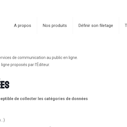
A propos
Nos produits
Définir son filetage
T
ervices de communication au public en ligne.
ligne proposés par l’Éditeur.
ées
usceptible de collecter les catégories de données
s…)