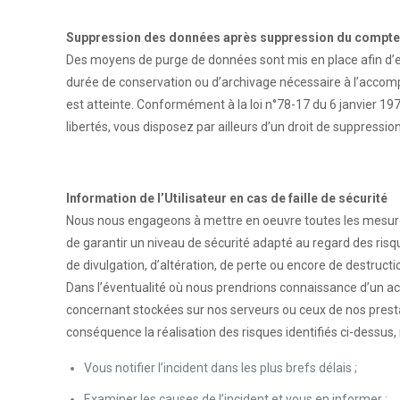
Suppression des données après suppression du compt
Des moyens de purge de données sont mis en place afin d’en
durée de conservation ou d’archivage nécessaire à l’accom
est atteinte. Conformément à la loi n°78-17 du 6 janvier 1978
libertés, vous disposez par ailleurs d’un droit de suppress
Information de l’Utilisateur en cas de faille de sécurité
Nous nous engageons à mettre en oeuvre toutes les mesure
de garantir un niveau de sécurité adapté au regard des risqu
de divulgation, d’altération, de perte ou encore de destruc
Dans l’éventualité où nous prendrions connaissance d’un ac
concernant stockées sur nos serveurs ou ceux de nos presta
conséquence la réalisation des risques identifiés ci-dessus
Vous notifier l’incident dans les plus brefs délais ;
Examiner les causes de l’incident et vous en informer ;