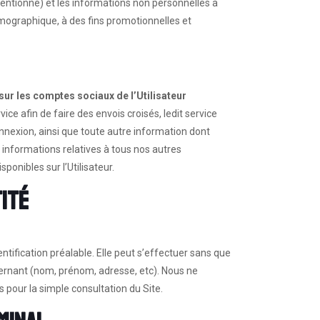
 mentionné) et les informations non personnelles à
émographique, à des fins promotionnelles et
ur les comptes sociaux de l’Utilisateur
e afin de faire des envois croisés, ledit service
nexion, ainsi que toute autre information dont
 informations relatives à tous nos autres
ponibles sur l’Utilisateur.
tité
entification préalable. Elle peut s’effectuer sans que
nant (nom, prénom, adresse, etc). Nous ne
our la simple consultation du Site.