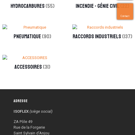
Hydrocarbures
(55)
Incendie - Génie civil
(22)
Contact
Pneumatique
(90)
Raccords industriels
(137)
ACCESSOIRES
(31)
Adresse
ISOFLEX
(siège social)
ZA Pôle 49
Rue de la Forgerie
Saint Sylvain d’Anjou