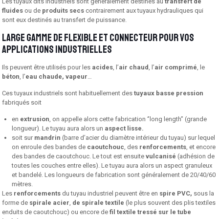
Les tuyaux dits industriels sont généralement destinés au
transfert de
fluides
ou de
produits secs
contrairement aux tuyaux hydrauliques qui
sont eux destinés au transfert de puis­sance.
Large gamme de flexible et connecteur pour vos
applications industrielles
Ils peuvent être utilisés pour les
acides
, l’
air chaud
, l’
air comprimé
, le
béton
, l’
eau chaude,
vapeur
…
Ces tuyaux industriels sont habituellement des
tuyaux basse pression
fabriqués soit
en
extrusion
, on appelle alors cette fabrication ‘’long length’’ (grande
longueur). Le tuyau aura alors un
aspect lisse.
soit sur
mandrin
(barre d’acier du diamètre intérieur du tuyau) sur lequel
on enroule des bandes de
caoutchouc
, des
renforcements
, et encore
des bandes de caoutchouc. Le tout est ensuite
vulcanisé
(adhésion de
toutes les couches entre elles). Le tuyau aura alors un aspect granuleux
et ban­delé. Les longueurs de fabrication sont généralement de 20/40/60
mètres.
Les
renforcements
du tuyau industriel peuvent être en
spire PVC,
sous la
forme de
spirale acier
,
de spirale textile
(le plus souvent des plis textiles
enduits de caoutchouc) ou en­core de
fil textile tressé sur le tube