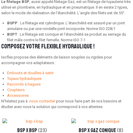
Le filetage BSP
, aussi appelé filetage Gaz, est un filetage de tuyauterie très
utilisé en plomberie, en hydraulique et en pneumatique. Il en existe 2 types,
selon le mode de réalisation de l’étanchéité. L’angle des filets est de 55°.
BSPP
: Le filetage est cylindrique. L’étanchéité est assuré par un joint
annulaire ou par une rondelle-joint incorporée. Norme ISO 228/1
BSPT
: Le filetage est conique et l’étanchéité se produit au serrage du
filet mâle contre le filet femelle. Norme ISO 7-1
Composez votre flexible hydraulique !
Isoflex propose des éléments de liaison souples ou rigides pour
accompagner vos adaptateurs :
Embouts et douilles à sertir
Tuyaux hydrauliques
Raccords à bagues
Coupleurs
Accessoires
N’hésitez pas à
nous contacter
pour nous faire part de vos besoins et
étudier avec nous la solution qui correspond à vos attentes.
bsp x bsp
(23)
bsp x gaz conique
(8)