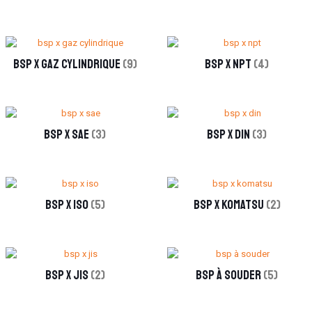
bsp x gaz cylindrique
(9)
bsp x npt
(4)
bsp x sae
(3)
bsp x din
(3)
bsp x iso
(5)
bsp x komatsu
(2)
bsp x jis
(2)
bsp à souder
(5)