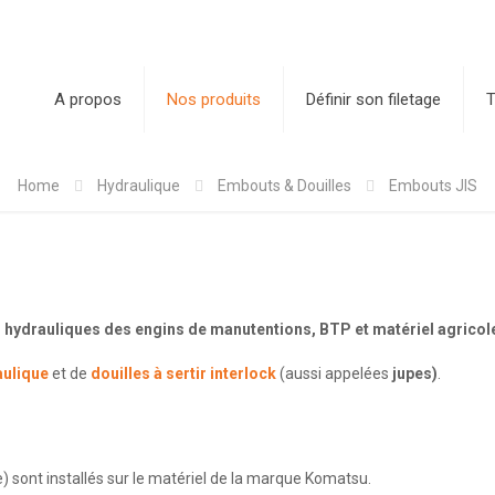
A propos
Nos produits
Définir son filetage
T
Home
Hydraulique
Embouts & Douilles
Embouts JIS
es hydrauliques des engins de manutentions, BTP et matériel agricol
aulique
et de
douilles à sertir interlock
(aussi appelées
jupes)
.
 sont installés sur le matériel de la marque Komatsu.