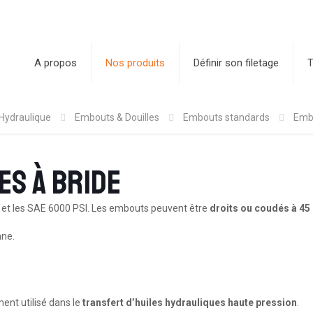
A propos
Nos produits
Définir son filetage
T
Hydraulique
Embouts & Douilles
Embouts standards
Embo
es à bride
I et les SAE 6000 PSI. Les embouts peuvent être
droits ou coudés à 45
nne.
ent utilisé dans le
transfert d’huiles hydrauliques haute pression
.