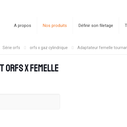
A propos
Nos produits
Définir son filetage
T
Série orfs
orfs x gaz cylindrique
Adaptateur femelle tourna
 ORFS x femelle