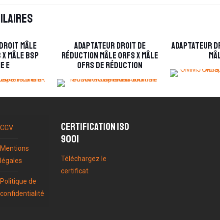
ilaires
droit mâle
Adaptateur droit de
Adaptateur dr
 x mâle BSP
réduction mâle ORFS x mâle
mâl
e E
OFRS de réduction
Certification ISO
CGV
9001
Mentions
Téléchargez le
légales
certificat
Politique de
confidentialité