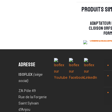
Produits sim
Adaptateur 
cloison ORFS
form
Adresse
ISOFLEX
(siège
social)
ZA Pôle 49
Rue de la Forgerie
Saint Sylvain
d’Anjou