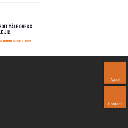
oit mâle ORFS x
e JIC
Appel
Contact