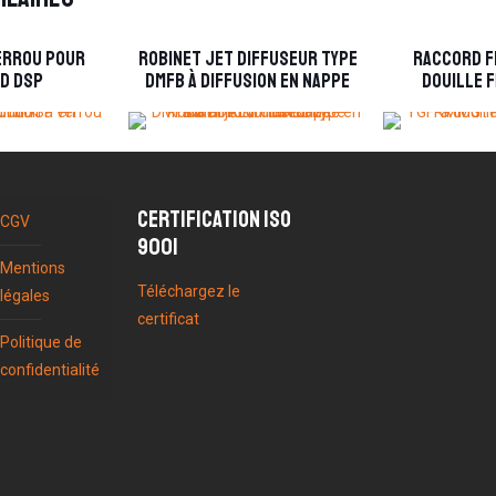
errou pour
Robinet jet diffuseur type
Raccord f
d DSP
DMFB à diffusion en nappe
douille f
Certification ISO
CGV
9001
Mentions
Téléchargez le
légales
certificat
Politique de
confidentialité