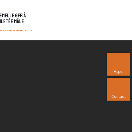
emelle GFR à
iletée mâle
Appel
Contact