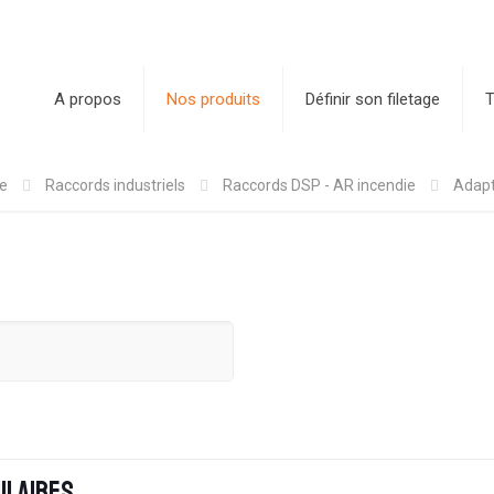
A propos
Nos produits
Définir son filetage
T
ie
Raccords industriels
Raccords DSP - AR incendie
Adapt
ilaires