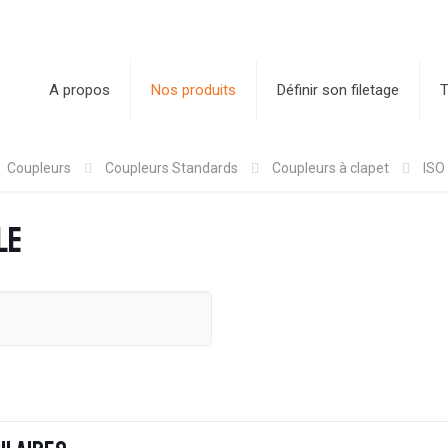
A propos
Nos produits
Définir son filetage
T
Coupleurs
Coupleurs Standards
Coupleurs à clapet
ISO
le