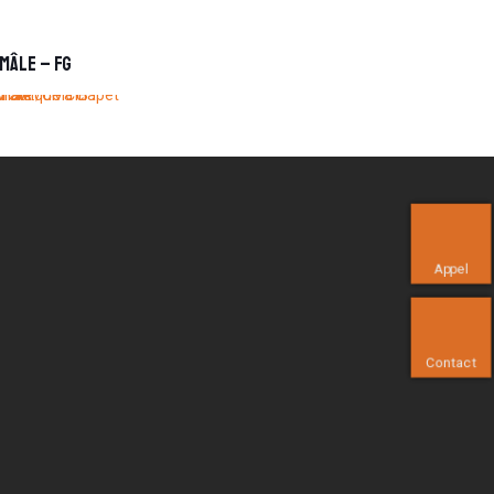
 Mâle – FG
Appel
Contact