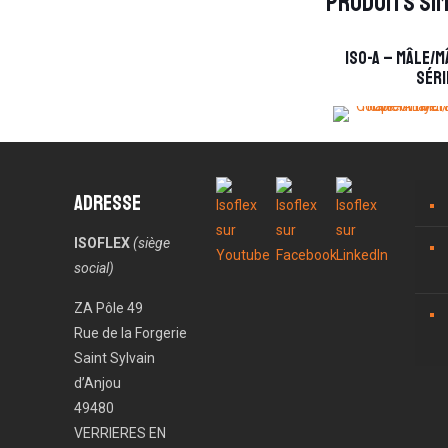
Produits sim
ISO-A – Mâle/
séri
Adresse
ISOFLEX
(siège
social)
ZA Pôle 49
Rue de la Forgerie
Saint Sylvain
d’Anjou
49480
VERRIERES EN