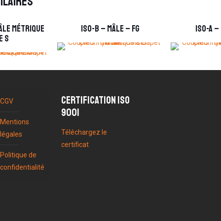
ilaires
Mâle métrique
ISO-B – Mâle – FG
ISO-A –
e S
Certification ISO
CGV
9001
Mentions
Téléchargez le
légales
certificat
Politique de
confidentialité