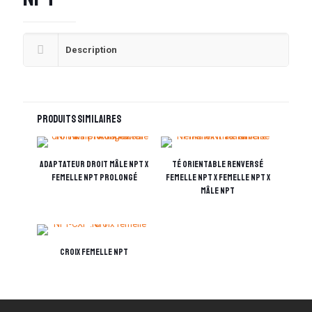
Description
Produits similaires
Adaptateur droit mâle NPT x
Té orientable renversé
femelle NPT prolongé
femelle NPT x femelle NPT x
mâle NPT
Croix femelle NPT