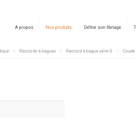
A propos
Nos produits
Définir son filetage
T
lique
Raccords à bagues
Raccord à bague série S
Coude 