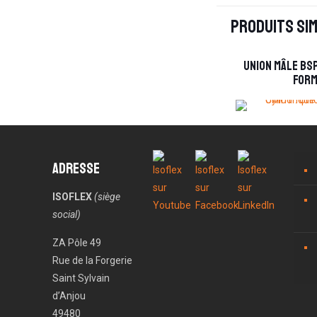
Produits sim
Union mâle BS
form
Adresse
ISOFLEX
(siège
social)
ZA Pôle 49
Rue de la Forgerie
Saint Sylvain
d’Anjou
49480