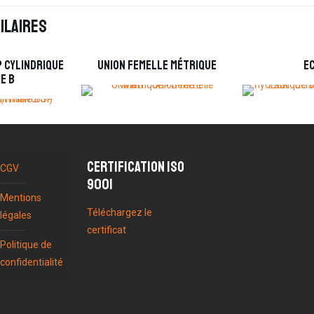
ilaires
P Cylindrique
Union femelle Métrique
E
e B
Certification ISO
CGV
9001
Mentions
Téléchargez le
légales
certificat
Politique de
confidentialité