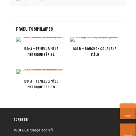
Produits similaires
ISO-A – Femelle/Mâle
ISO B – Bouchon coupleur
métrique série L
mâle
ISO-A – Femelle/mâle
métrique série S
Appel
Adresse
ISOFLEX
(siège social)
Contact