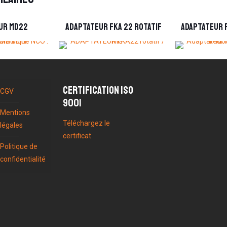
UR MD22
ADAPTATEUR fka 22 rotatif
Adaptateur F
Certification ISO
CGV
9001
Mentions
Téléchargez le
légales
certificat
Politique de
confidentialité