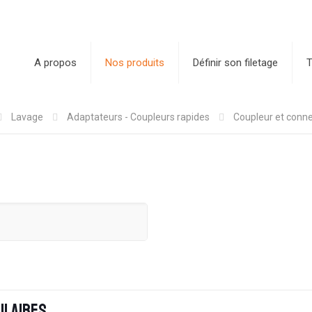
A propos
Nos produits
Définir son filetage
T
Lavage
Adaptateurs - Coupleurs rapides
Coupleur et conn
ilaires