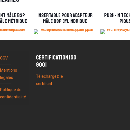
nt Mâle BSP
Insertable pour adapteur
Push-in tec
Mâle métrique
Mâle BSP cylindrique
Piqua
Certification ISO
CGV
9001
Mentions
Téléchargez le
légales
certificat
Politique de
confidentialité