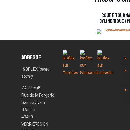
Coude tourna
cylindrique / 
Adresse
ISOFLEX
(siège
social)
ZA Pôle 49
Rue de la Forgerie
Saint Sylvain
d’Anjou
49480
VERRIERES EN