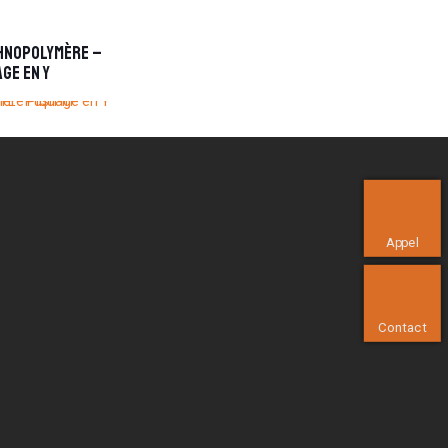
hnopolymère –
ge en Y
Appel
Contact