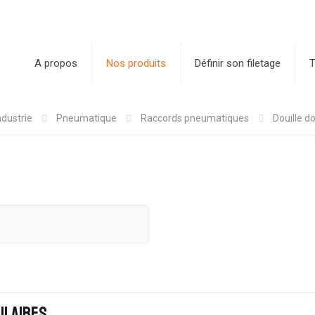
A propos
Nos produits
Définir son filetage
T
ndustrie
Pneumatique
Raccords pneumatiques
Douille d
ilaires