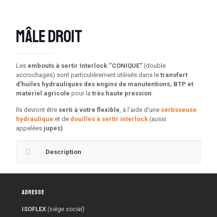
Mâle droit
Les
embouts à sertir Interlock ‘’CONIQUE’’
(double
accrochages) sont particulièrement utilisés dans le
transfert
d’huiles hydrauliques des engins de manutentions, BTP et
matériel agricole
pour la
très haute pression
.
Ils devront être
serti à votre flexible
, à l’aide d’une
sertisseuse
hydraulique
et de
douilles à sertir interlock
(aussi
appelées
jupes)
.
Description
Adresse
ISOFLEX
(siège social)