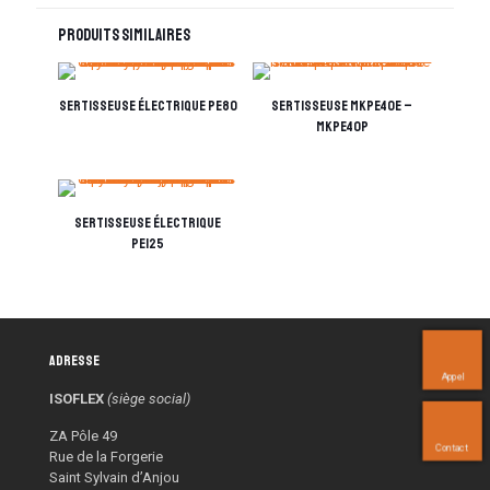
Produits similaires
Sertisseuse électrique PE80
Sertisseuse MKPE40E –
MKPE40P
Sertisseuse électrique
PE125
Adresse
Appel
ISOFLEX
(siège social)
ZA Pôle 49
Contact
Rue de la Forgerie
Saint Sylvain d’Anjou