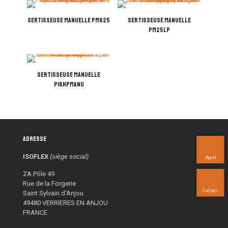
Sertisseuse manuelle PM625
Sertisseuse manuelle
PM25LP
Sertisseuse manuelle
P16HPMANU
Adresse
ISOFLEX
(siège social)
Appel
ZA Pôle 49
Rue de la Forgerie
Contact
Saint Sylvain d’Anjou
49480 VERRIERES EN ANJOU
FRANCE