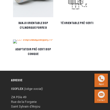
Banjo orientable BSP
Té orientable pré-serti
Cylindrique Forme B
Adaptateur pré-serti BSP
Conique
Adresse
Appel
ISOFLEX
(siège social)
ZA Pôle 49
Contact
Rue de la Forgerie
Saint Sylvain d’Anjou