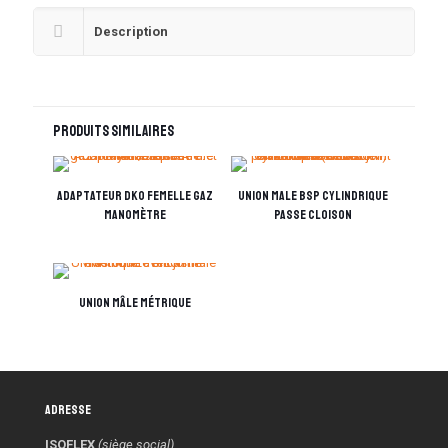
Description
Produits similaires
Adaptateur DKO femelle gaz
Union male BSP Cylindrique
manomètre
passe cloison
Union mâle Métrique
Adresse
ISOFLEX
(siège social)