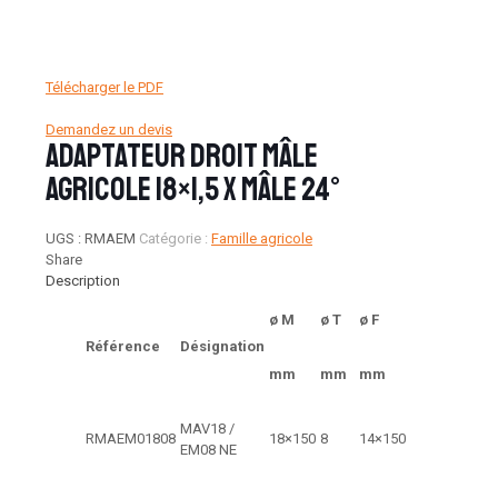
Télécharger le PDF
Demandez un devis
Adaptateur droit mâle
Agricole 18×1,5 x mâle 24°
UGS :
RMAEM
Catégorie :
Famille agricole
Share
Description
ø M
ø T
ø F
Référence
Désignation
mm
mm
mm
MAV18 /
RMAEM01808
18×150
8
14×150
EM08 NE