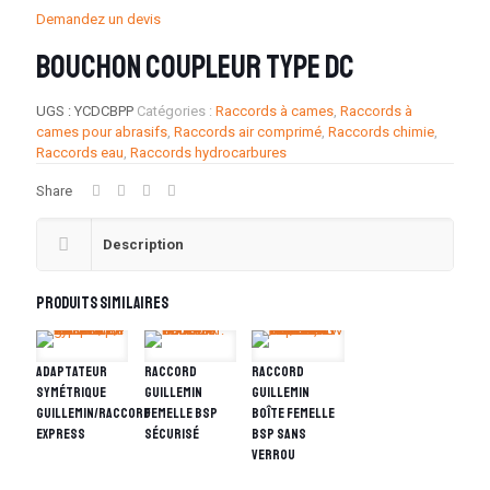
Demandez un devis
Bouchon coupleur type DC
UGS :
YCDCBPP
Catégories :
Raccords à cames
,
Raccords à
cames pour abrasifs
,
Raccords air comprimé
,
Raccords chimie
,
Raccords eau
,
Raccords hydrocarbures
Share
Description
Produits similaires
Adaptateur
Raccord
Raccord
symétrique
Guillemin
Guillemin
guillemin/raccord
femelle BSP
boîte femelle
express
sécurisé
bsp sans
verrou