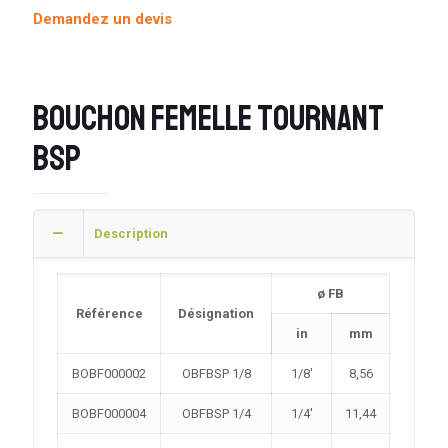
Demandez un devis
Bouchon femelle tournant
BSP
Description
ø FB
Référence
Désignation
in
mm
BOBF000002
OBFBSP 1/8
1/8′
8,56
BOBF000004
OBFBSP 1/4
1/4′
11,44