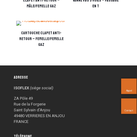
Clapet anti-retour –
Vanne VBS 3 voies – passage
Mâle/Femelle Gaz
en T
Cartouche clapet anti-
retour – Femelle/Femelle
Gaz
Adresse
ISOFLEX
(siège social)
Appel
ZA Pôle 49
Rue de la Forgerie
Saint Sylvain d’Anjou
Contact
49480 VERRIERES EN ANJOU
FRANCE
Téléphone