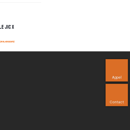
e JIC x
Appel
Contact