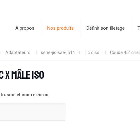
A propos
Nos produits
Définir son filetage
T
Adaptateurs
serie-jic-sae-j514
jic x iso
Coude 45° orie
 x mâle ISO
xtrusion et contre écrou.