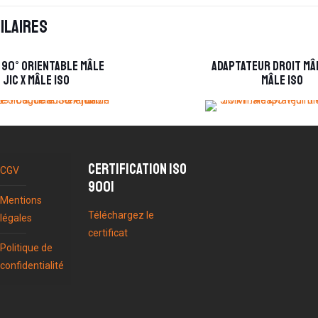
ilaires
 90° orientable mâle
Adaptateur droit mâl
JIC x mâle ISO
mâle ISO
Certification ISO
CGV
9001
Mentions
Téléchargez le
légales
certificat
Politique de
confidentialité