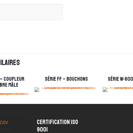
ilaires
 – Coupleur
Série FF – Bouchons
Série W-60
ibre mâle
Certification ISO
CGV
9001