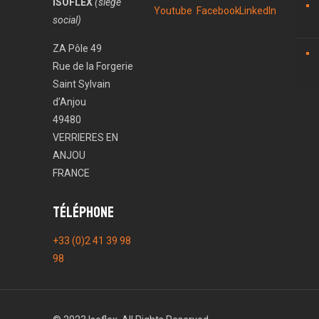
ISOFLEX
(siège
social)
ZA Pôle 49
Rue de la Forgerie
Saint Sylvain
d’Anjou
49480
VERRIERES EN
ANJOU
FRANCE
Téléphone
+33 (0)2 41 39 98
98