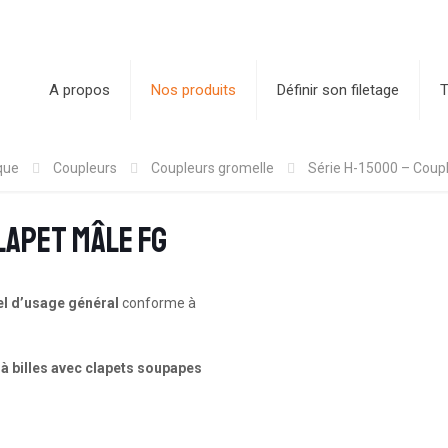
A propos
Nos produits
Définir son filetage
T
que
Coupleurs
Coupleurs gromelle
Série H-15000 – Coupl
lapet mâle FG
el d’usage général
conforme à
à billes avec clapets soupapes