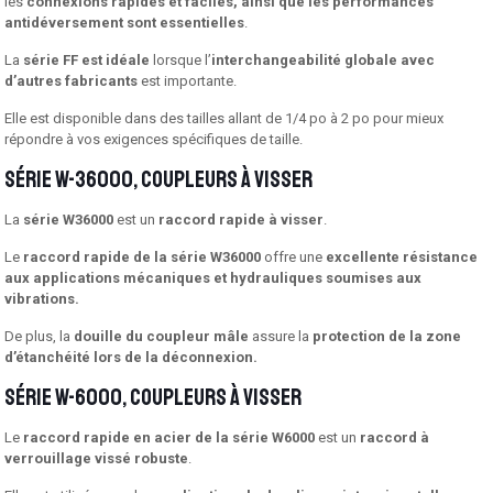
les
connexions rapides et faciles, ainsi que les performances
antidéversement sont essentielles
.
La
série FF est idéale
lorsque l’
interchangeabilité globale avec
d’autres fabricants
est importante.
Elle est disponible dans des tailles allant de 1/4 po à 2 po pour mieux
répondre à vos exigences spécifiques de taille.
Série W-36000, coupleurs à visser
La
série W36000
est un
raccord rapide à visser
.
Le
raccord rapide de la série W36000
offre une
excellente résistance
aux applications mécaniques et hydrauliques soumises aux
vibrations.
De plus, la
douille du coupleur mâle
assure la
protection de la zone
d’étanchéité lors de la déconnexion.
Série W-6000, coupleurs à visser
Le
raccord rapide en acier de la série W6000
est un
raccord à
verrouillage vissé robuste
.