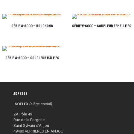
Série W-6000 – Bouchons
Série W-6000 – Coupleur femelle FG
Série W-6000 – Coupleur mâle FG
Adresse
ISOFLEX
(siège social)
ZA Pôle 49
Rue de la Forgerie
Saint Sylvain d’Anjou
49480 VERRIERES EN ANJOU