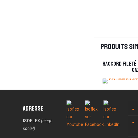
Produits sim
Raccord fileté 
ga
Adresse
ISOFLEX
(siège
social)