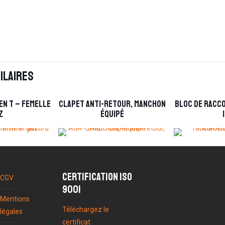
ilaires
en T – femelle
Clapet anti-retour, manchon
Bloc de racco
z
équipé
Certification ISO
CGV
9001
Mentions
Téléchargez le
légales
certificat