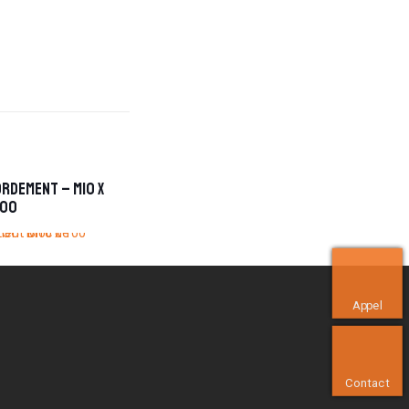
rdement – M10 x
100
Appel
Contact