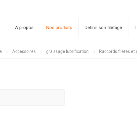
A propos
Nos produits
Définir son filetage
T
e
Accessoires
graissage lubrification
Raccords filetés et