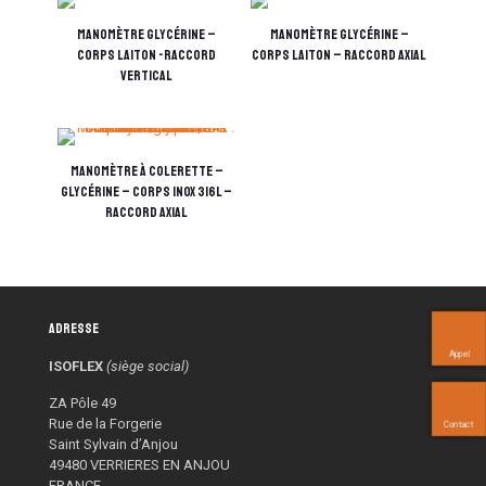
Manomètre Glycérine –
Manomètre glycérine –
Corps Laiton -Raccord
Corps Laiton – Raccord axial
vertical
Manomètre à colerette –
Glycérine – Corps INOX 316L –
Raccord axial
Adresse
Appel
ISOFLEX
(siège social)
ZA Pôle 49
Rue de la Forgerie
Contact
Saint Sylvain d’Anjou
49480 VERRIERES EN ANJOU
FRANCE