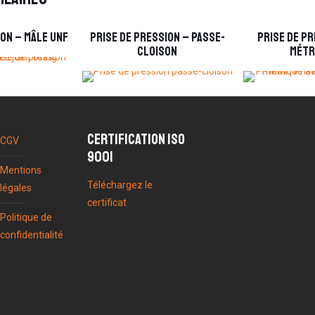
ion – Mâle UNF
Prise de pression – Passe-
Prise de pr
cloison
métr
Certification ISO
CGV
9001
Mentions
Téléchargez le
légales
certificat
Politique de
confidentialité