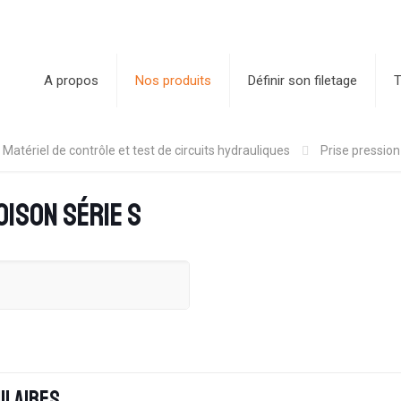
A propos
Nos produits
Définir son filetage
T
Matériel de contrôle et test de circuits hydrauliques
Prise pression
oison série S
ilaires