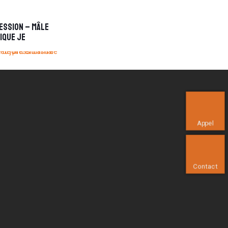
ession – Mâle
ique JE
Appel
Contact