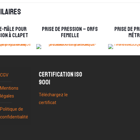
ilaires
e-mâle pour
Prise de pression – ORFS
Prise de pr
sion à clapet
femelle
métr
Certification ISO
CGV
9001
Mentions
Téléchargez le
légales
certificat
Politique de
confidentialité