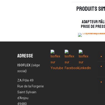
Produits sim
Adapteur mâl
prise de pres
Adresse
ISOFLEX
(siège
social)
ZA Pôle 49
Rue de la Forgerie
Saint Sylvain
d’Anjou
49480