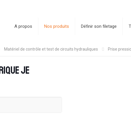
A propos
Nos produits
Définir son filetage
T
Matériel de contrôle et test de circuits hydrauliques
Prise pressi
rique JE