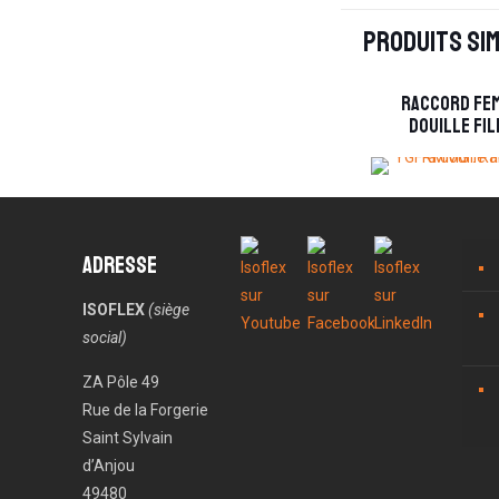
Produits sim
Raccord fem
douille fi
Adresse
ISOFLEX
(siège
social)
ZA Pôle 49
Rue de la Forgerie
Saint Sylvain
d’Anjou
49480