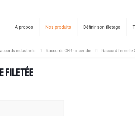
A propos
Nos produits
Définir son filetage
T
accords industriels
Raccords GFR - incendie
Raccord femelle G
e filetée