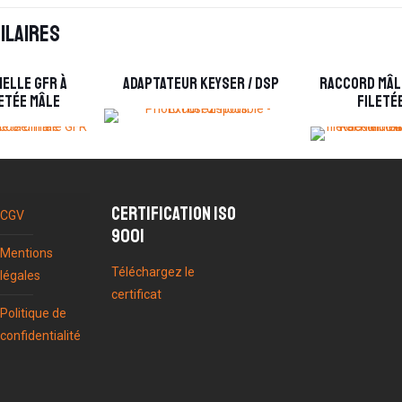
ilaires
elle GFR à
Adaptateur Keyser / DSP
Raccord mâle
letée mâle
fileté
Certification ISO
CGV
9001
Mentions
Téléchargez le
légales
certificat
Politique de
confidentialité