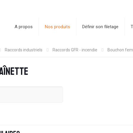
A propos
Nos produits
Définir son filetage
T
Raccords industriels
Raccords GFR - incendie
Bouchon feme
aînette