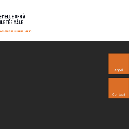
emelle GFR à
iletée mâle
Appel
Contact