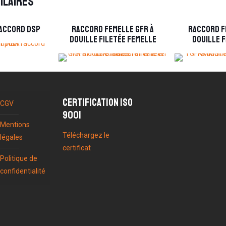
ilaires
raccord DSP
Raccord femelle GFR à
Raccord f
douille filetée femelle
douille f
Certification ISO
CGV
9001
Mentions
Téléchargez le
légales
certificat
Politique de
confidentialité