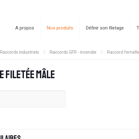
A propos
Nos produits
Définir son filetage
T
Raccords industriels
Raccords GFR - incendie
Raccord femelle 
e filetée mâle
ilaires