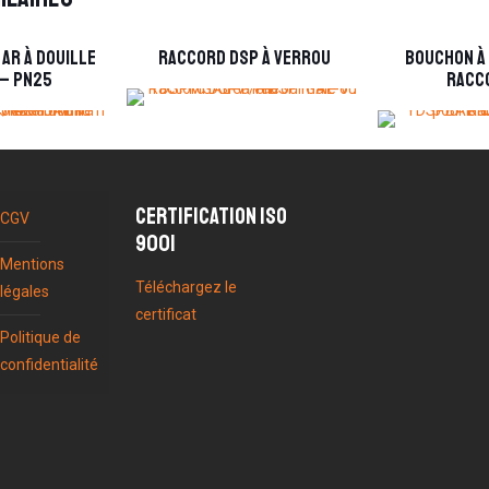
 AR à douille
Raccord DSP à verrou
Bouchon à
 – PN25
racc
Certification ISO
CGV
9001
Mentions
Téléchargez le
légales
certificat
Politique de
confidentialité