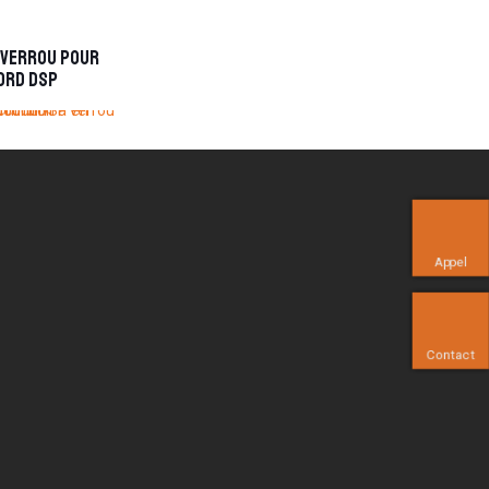
 verrou pour
ord DSP
Appel
Contact