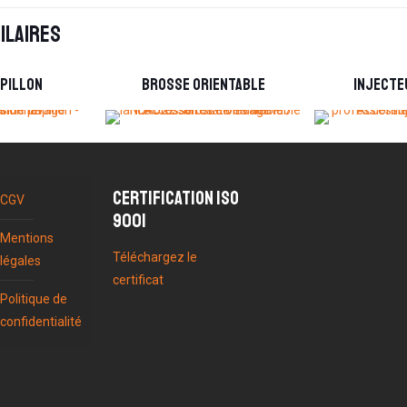
ilaires
apillon
Brosse orientable
Injecte
Certification ISO
CGV
9001
Mentions
Téléchargez le
légales
certificat
Politique de
confidentialité