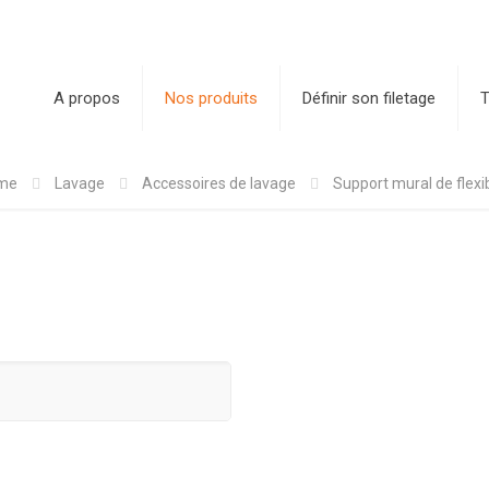
A propos
Nos produits
Définir son filetage
T
me
Lavage
Accessoires de lavage
Support mural de flexi