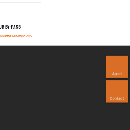
ur By-pass
Appel
Contact