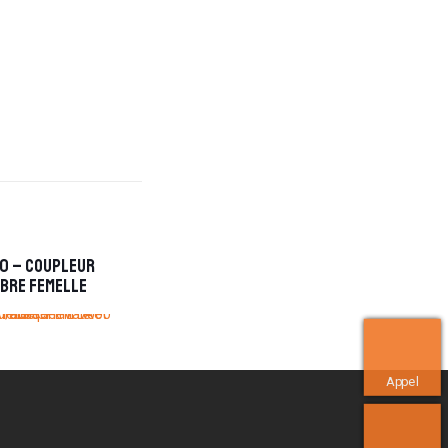
00 – Coupleur
ibre femelle
Appel