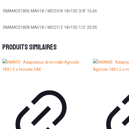
RMAMC01806
MAV18 / MCO3/8
18×150
3/8′
16,66
RMAMC01808
MAV18 / MCO1/2
18×150
1/2′
20,95
Produits similaires