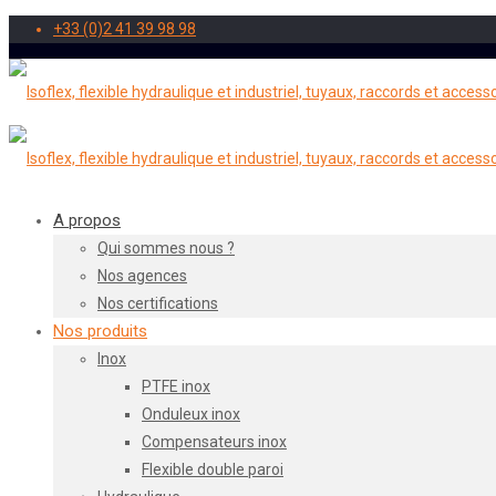
+33 (0)2 41 39 98 98
A propos
Qui sommes nous ?
Nos agences
Nos certifications
Nos produits
Inox
PTFE inox
Onduleux inox
Compensateurs inox
Flexible double paroi