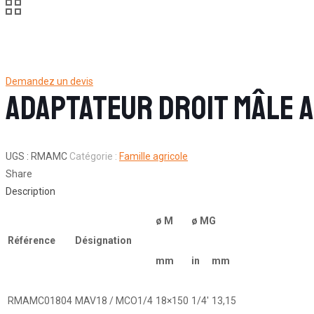
Demandez un devis
Adaptateur droit mâle Ag
UGS :
RMAMC
Catégorie :
Famille agricole
Share
Description
ø M
ø MG
Référence
Désignation
mm
in
mm
RMAMC01804
MAV18 / MCO1/4
18×150
1/4′
13,15