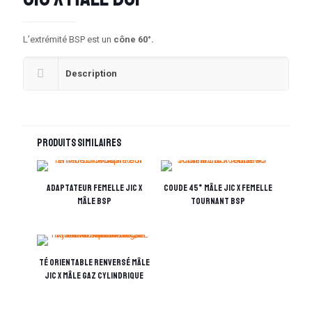
L’extrémité BSP est un
cône 60°.
Description
Produits similaires
Adaptateur femelle JIC x
Coude 45° mâle JIC x femelle
mâle BSP
tournant BSP
Té orientable Renversé mâle
JIC x mâle Gaz cylindrique