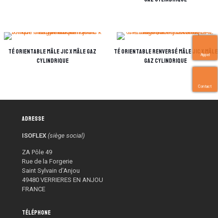
Té orientable mâle JIC x mâle Gaz
Té orientable Renversé mâle JIC x mâle
Appel
cylindrique
Gaz cylindrique
Contact
Adresse
ISOFLEX
(siège social)
ZA Pôle 49
Rue de la Forgerie
Saint Sylvain d’Anjou
49480 VERRIERES EN ANJOU
FRANCE
Téléphone