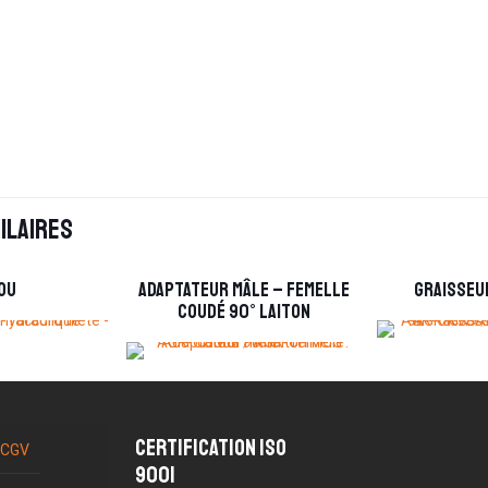
ilaires
ou
Adaptateur mâle – femelle
Graisseur
coudé 90° laiton
Certification ISO
CGV
9001