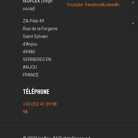
ISOFLEX
(siège
social)
ZA Pôle 49
Rue de la Forgerie
Saint Sylvain
d’Anjou
49480
VERRIERES EN
ANJOU
FRANCE
Téléphone
+33 (0)2 41 39 98
98