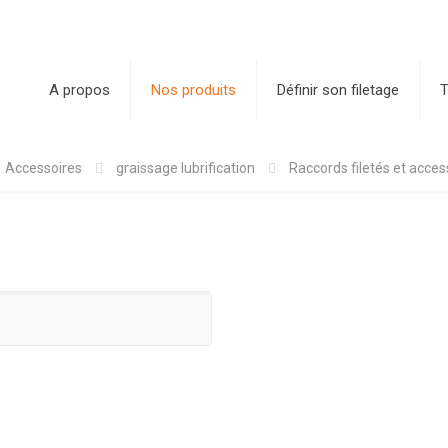
A propos
Nos produits
Définir son filetage
T
Accessoires
graissage lubrification
Raccords filetés et acces