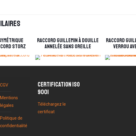
ilaires
symétrique
Raccord Guillemin à douille
Raccord Guil
ccord Storz
annelée sans oreille
verrou av
Certification ISO
CGV
9001
Mentions
Téléchargez le
légales
certificat
Politique de
confidentialité