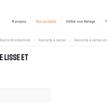
A propos
Nos produits
Définir son filetage
T
Raccords industriels
Raccords à cames
Raccords à cames inox 
e lisse et