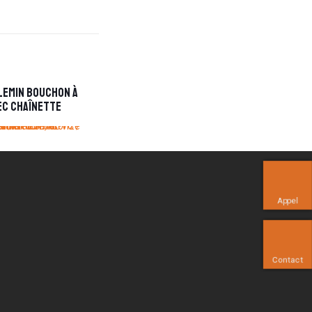
lemin bouchon à
ec chaînette
Appel
Contact