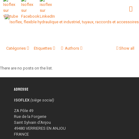
Catégories
Etiquettes
Authors
Show all
There are no posts on the list.
Adresse
ISOFLEX
(siège social)
ZA Pôle 49
Rue de la Forgerie
Saint Sylvain d’Anjou
49480 VERRIERES EN ANJOU
FRANCE