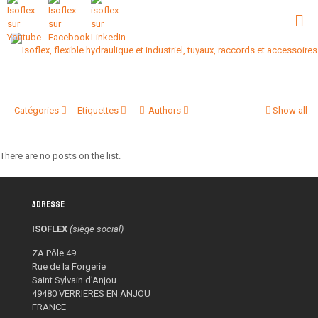
Catégories
Etiquettes
Authors
Show all
There are no posts on the list.
Adresse
ISOFLEX
(siège social)
ZA Pôle 49
Rue de la Forgerie
Saint Sylvain d’Anjou
49480 VERRIERES EN ANJOU
FRANCE