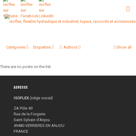
Catégories
Etiquettes
Authors
Show all
There are no posts on the list.
Adresse
ISOFLEX
(siège social)
ZA Pôle 49
Rue de la Forgerie
Saint Sylvain d’Anjou
49480 VERRIERES EN ANJOU
FRANCE